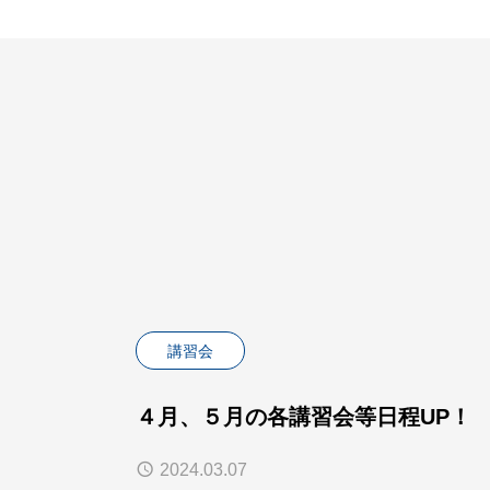
講習会
４月、５月の各講習会等日程UP！
2024.03.07