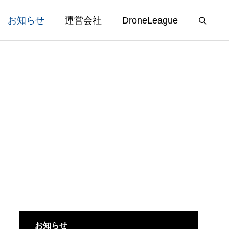
お知らせ
運営会社
DroneLeague
験会
1等マルチコプター国家試験コー
ス
2025.12.09
お知らせ