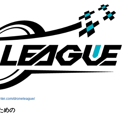
entei.com/droneleague/
ための