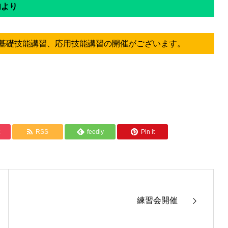
内より
基礎技能講習、応用技能講習の開催がございます。
RSS
feedly
Pin it
練習会開催